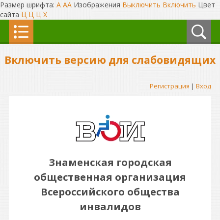
Размер шрифта:
A
A
A
Изображения
Выключить
Включить
Цвет
сайта
Ц
Ц
Ц
Х
Включить версию для слабовидящих
Регистрация
|
Вход
Знаменская городская
общественная организация
Всероссийского общества
инвалидов