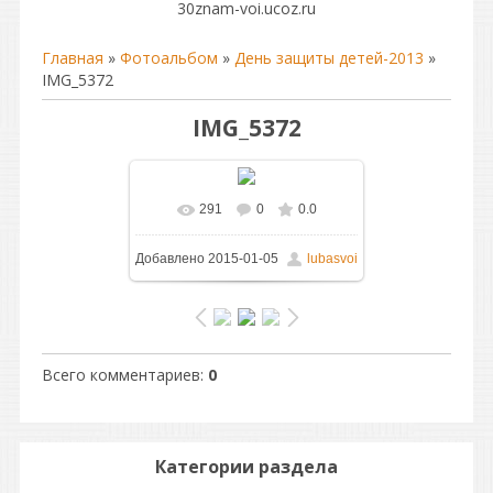
30znam-voi.ucoz.ru
Главная
»
Фотоальбом
»
День защиты детей-2013
»
IMG_5372
IMG_5372
291
0
0.0
В реальном размере
Добавлено
2015-01-05
lubasvoi
1600x1066
/ 193.0Kb
Всего комментариев
:
0
Категории раздела