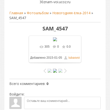
30znam-voi.ucoz.ru
Главная
»
Фотоальбом
»
Новогодняя ёлка-2014
»
SAM_4547
SAM_4547
305
0
0.0
В реальном размере
Добавлено
2015-01-05
lubasvoi
1600x1250
/ 132.1Kb
Всего комментариев
:
0
Войдите: