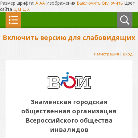
Размер шрифта:
A
A
A
Изображения
Выключить
Включить
Цвет
сайта
Ц
Ц
Ц
Х
Включить версию для слабовидящих
Регистрация
|
Вход
Знаменская городская
общественная организация
Всероссийского общества
инвалидов