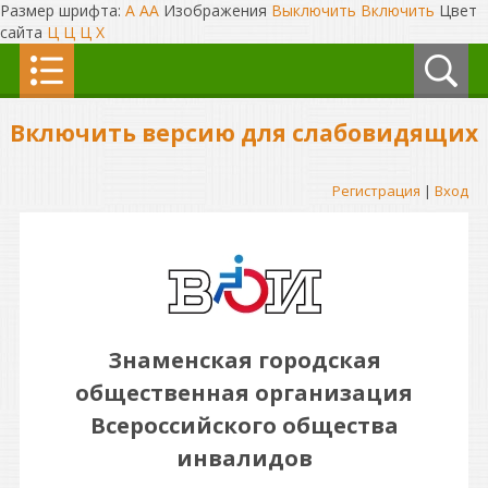
Размер шрифта:
A
A
A
Изображения
Выключить
Включить
Цвет
сайта
Ц
Ц
Ц
Х
Включить версию для слабовидящих
Регистрация
|
Вход
Знаменская городская
общественная организация
Всероссийского общества
инвалидов