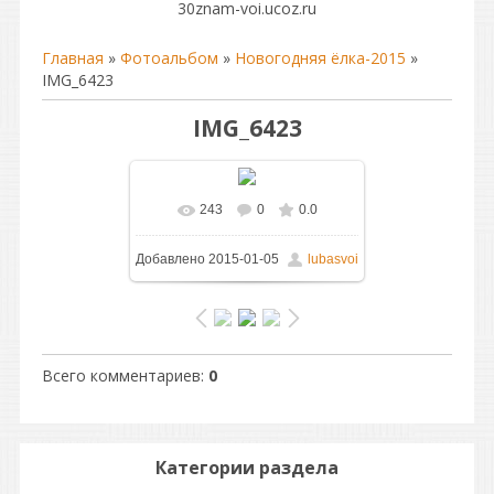
30znam-voi.ucoz.ru
Главная
»
Фотоальбом
»
Новогодняя ёлка-2015
»
IMG_6423
IMG_6423
243
0
0.0
В реальном размере
Добавлено
2015-01-05
lubasvoi
1600x1066
/ 258.4Kb
Всего комментариев
:
0
Категории раздела